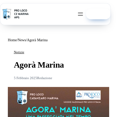
Vai
al
Associati
contenuto
Home
News
Agorà Marina
Notizie
Agorà Marina
5 Febbraio 2025
Redazione